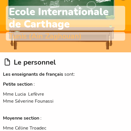
Ecole Internationale
de Carthage
Tunis (Ain Zaghouan)
Le personnel
Les enseignants de français
sont:
Petite section
:
Mme Lucia Lefèvre
Mme Séverine Founassi
Moyenne section
:
Mme Céline Troadec