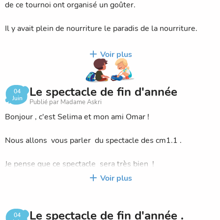
de ce tournoi ont organisé un goûter.
Il y avait plein de nourriture le paradis de la nourriture.
Et nous faisions ce que nous voulions.
Voir plus
Le spectacle de fin d'année
04
Juin
Publié par Madame Askri
Bonjour , c'est Selima et mon ami Omar !
YESMINE K.
Nous allons vous parler du spectacle des cm1.1 .
Je pense que ce spectacle sera très bien !
Voir plus
Moi Selima j'ai 2 rôles mon ami Omar en a 2 aussi !
Nous ne vous dirons pas nos rôle car ça sera une surprise .
Le spectacle de fin d'année .
04