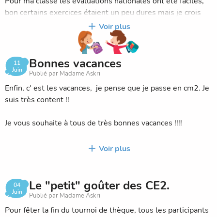
Pour ma classe les évaluations nationales ont été faciles,
Je m'appelle Lisette Beugre et j'ai 10ans je suis en CM2-1
bon certains exercices étaient un peu dures mais je crois
et ça fait 4ans que je suis dans cette école.Je me suis
qu'on a tous bien réussi.
Voir plus
inscrite au journal parce que j'aime écrire.
On attend de voir les résultats !!
Je m appelle Alya El Mufti j ai 9 ans je suis en CM1-1. Ca
Bonnes vacances
11
fait deux ans que je suis dans cette école. J' adore cette
Lisette
Juin
Publié par Madame Askri
école et j' adore écrire.
Enfin, c' est les vacances, je pense que je passe en cm2. Je
suis très content !!
Je vous souhaite à tous de très bonnes vacances !!!!
Omar
Voir plus
Le "petit" goûter des CE2.
04
Juin
Publié par Madame Askri
Pour fêter la fin du tournoi de thèque, tous les participants