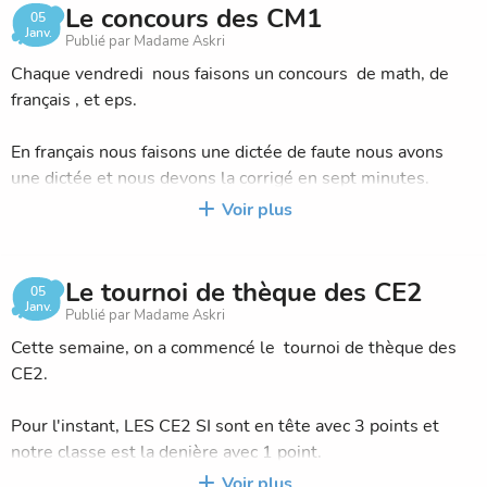
bouteilles etc.
Le concours des CM1
05
Janv.
Publié par Madame Askri
Alors si vous tenez à ce pays,montrez nous et apportez au
Chaque vendredi nous faisons un concours de math, de
moins une bouteille par jour. MERCI !!!
français , et eps.
En français nous faisons une dictée de faute nous avons
une dictée et nous devons la corrigé en sept minutes.
Voir plus
Yesmine k.
En EPS nous faisons une course et je suis dans l'équipe
quatre.
Le tournoi de thèque des CE2
05
Omar
Janv.
Publié par Madame Askri
Cette semaine, on a commencé le tournoi de thèque des
CE2.
Pour l'instant, LES CE2 SI sont en tête avec 3 points et
notre classe est la denière avec 1 point.
Voir plus