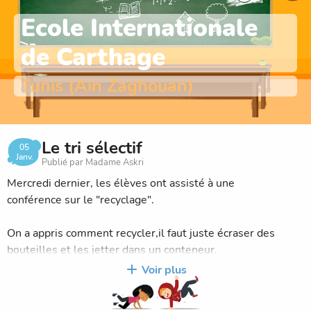
Ecole Internationale
de Carthage
Tunis (Ain Zaghouan)
Le tri sélectif
05
Janv.
Publié par Madame Askri
Mercredi dernier, les élèves ont assisté à une
conférence sur le "recyclage".
On a appris comment recycler,il faut juste écraser des
bouteilles et les jetter dans un conteneur.
Voir plus
Grace à ça nous pouvons transformer les bouteilles en
d' autres choses par exemple:des jouets,des nouvelles