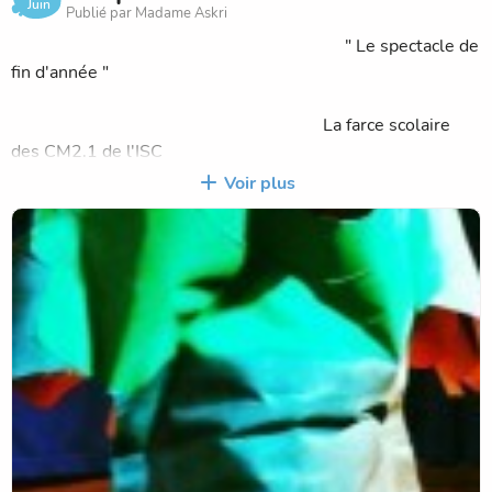
Juin
Publié par Madame Askri
Mais on sera content si les parents aiment bien notre
" Le spectacle de
spectacle =)
fin d'année "
MERCI
La farce scolaire
des CM2.1 de l'ISC
Selima Ben Rhouma &
Voir plus
Omar Ayadi
Le vendredi 7 juin 2013 à la
salle du 4ème Art de Tunis à partir de 18h30.
Vous pouvez acheter vos places ( un billet
coûte 10dt ) auprès de madame Aouadi ou le soir même.
On espère que vous serez nombreux à venir
nous voir jouer le vendredi 7 juin 2013 au 4ème Art de
Tunis